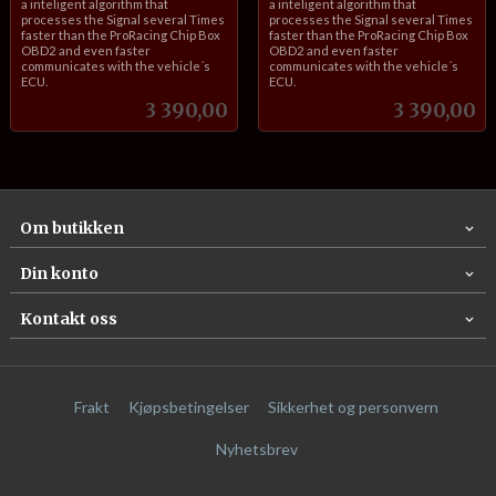
a inteligent algorithm that
a inteligent algorithm that
processes the Signal several Times
processes the Signal several Times
faster than the ProRacing Chip Box
faster than the ProRacing Chip Box
OBD2 and even faster
OBD2 and even faster
communicates with the vehicle´s
communicates with the vehicle´s
ECU.
ECU.
Pris
Pris
3 390,00
3 390,00
Om butikken
Din konto
Kontakt oss
Frakt
Kjøpsbetingelser
Sikkerhet og personvern
Nyhetsbrev