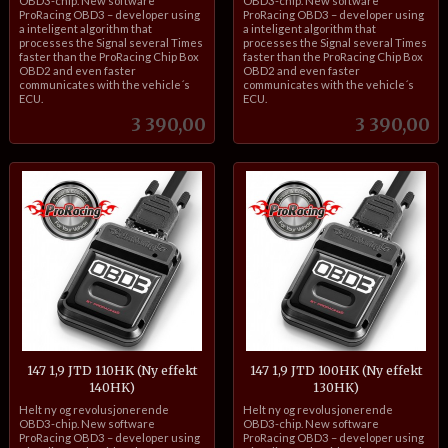
OBD3-chip. New software
OBD3-chip. New software
ProRacing OBD3 – developer using
ProRacing OBD3 – developer using
a inteligent algorithm that
a inteligent algorithm that
processes the Signal several Times
processes the Signal several Times
faster than the ProRacing Chip Box
faster than the ProRacing Chip Box
OBD2 and even faster
OBD2 and even faster
communicates with the vehicle´s
communicates with the vehicle´s
ECU.
ECU.
Pris
Pris
3 390,00
3 390,00
147 1,9 JTD 110HK (Ny effekt
147 1,9 JTD 100HK (Ny effekt
140HK)
130HK)
inkl.
inkl.
Helt ny og revolusjonerende
Helt ny og revolusjonerende
mva.
mva.
OBD3-chip. New software
OBD3-chip. New software
ProRacing OBD3 – developer using
ProRacing OBD3 – developer using