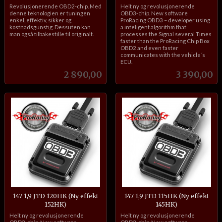
inkl.
inkl.
Revolusjonerende OBD2-chip. Med
Helt ny og revolusjonerende
mva.
mva.
denne teknologien er tuningen
OBD3-chip. New software
enkel, effektiv, sikker og
ProRacing OBD3 – developer using
kostnadsgunstig. Dessuten kan
a inteligent algorithm that
man også tilbakestille til originalt.
processes the Signal several Times
faster than the ProRacing Chip Box
OBD2 and even faster
communicates with the vehicle´s
ECU.
Pris
Pris
2 890,00
3 390,00
147 1,9 JTD 120HK (Ny effekt
147 1,9 JTD 115HK (Ny effekt
152HK)
145HK)
inkl.
inkl.
Helt ny og revolusjonerende
Helt ny og revolusjonerende
mva.
mva.