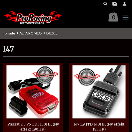
Gå
til
innholdet
0
Forside
ALFA ROMEO
DIESEL
147
Passat 2,5 V6 TDI 150HK (Ny
147 1,9 JTD 140HK (Ny effekt
effekt 190HK)
185HK)