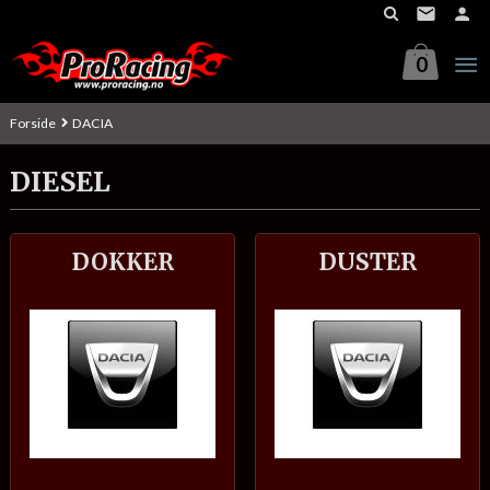
Gå
til
innholdet
0
Forside
DACIA
DIESEL
DOKKER
DUSTER