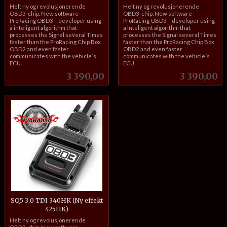
inkl.
inkl.
Helt ny og revolusjonerende
Helt ny og revolusjonerende
mva.
mva.
OBD3-chip. New software
OBD3-chip. New software
ProRacing OBD3 – developer using
ProRacing OBD3 – developer using
a inteligent algorithm that
a inteligent algorithm that
processes the Signal several Times
processes the Signal several Times
faster than the ProRacing Chip Box
faster than the ProRacing Chip Box
OBD2 and even faster
OBD2 and even faster
communicates with the vehicle´s
communicates with the vehicle´s
ECU.
ECU.
Pris
Pris
3 390,00
3 390,00
SQ5 3,0 TDI 340HK (Ny effekt
425HK)
inkl.
Helt ny og revolusjonerende
mva.