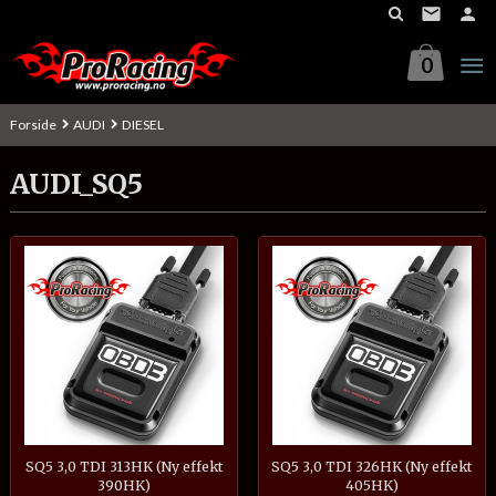
Gå
til
innholdet
0
Forside
AUDI
DIESEL
AUDI_SQ5
SQ5 3,0 TDI 313HK (Ny effekt
SQ5 3,0 TDI 326HK (Ny effekt
390HK)
405HK)