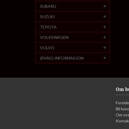
SUBARU
SUZUKI
TOYOTA
VOLKSWAGEN
VOLVO
ØVRIG INFORMASJON
Om b
Forside
Bli kun
Om os
Kontak