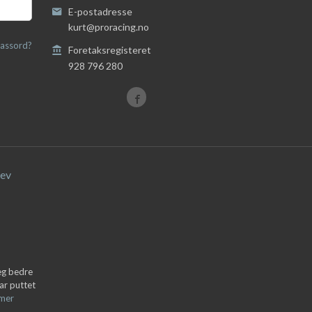
E-postadresse
kurt@proracing.no
assord?
Foretaksregisteret
928 796 280
ev
deg bedre
ar puttet
 mer