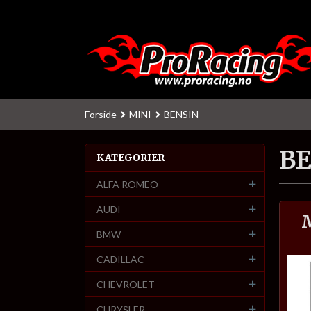
Gå
til
innholdet
Forside
MINI
BENSIN
BE
KATEGORIER
ALFA ROMEO
AUDI
BMW
CADILLAC
CHEVROLET
CHRYSLER