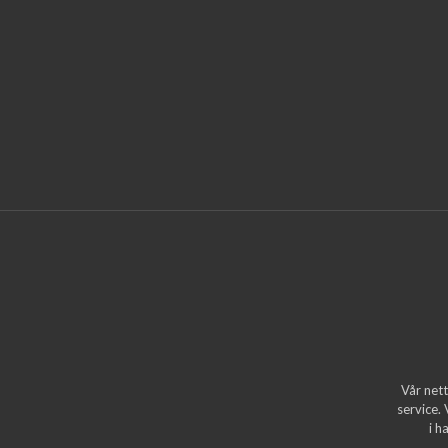
Vår nett
service.
i h