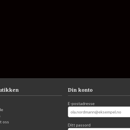
utikken
Din konto
E-postadresse
de
s
t oss
Ditt passord