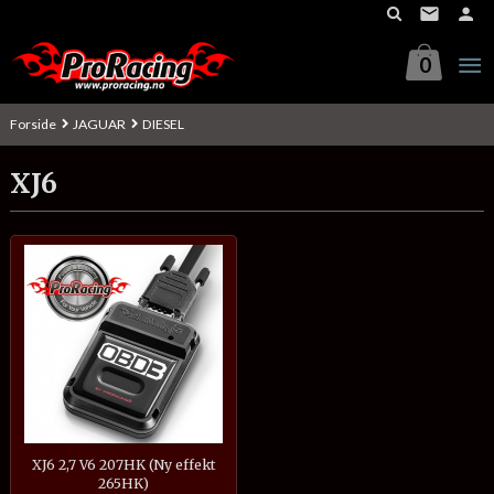
Gå
til
innholdet
0
Forside
JAGUAR
DIESEL
XJ6
XJ6 2,7 V6 207HK (Ny effekt
265HK)