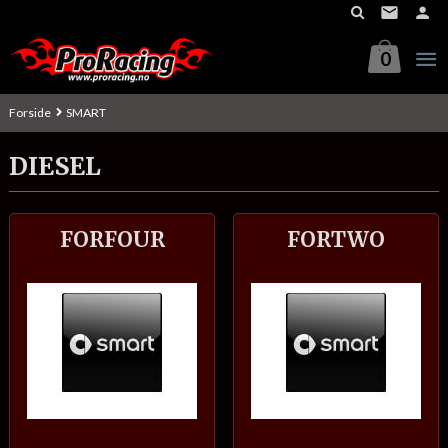
Gå
til
innholdet
0
Forside
SMART
DIESEL
FORFOUR
FORTWO