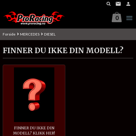
Gå
til
innholdet
0
Forside
MERCEDES
DIESEL
FINNER DU IKKE DIN MODELL?
FINNER DU IKKE DIN
MODELL? KLIKK HER!