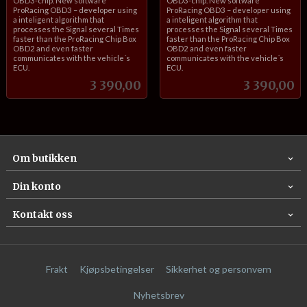
OBD3-chip. New software
OBD3-chip. New software
ProRacing OBD3 – developer using
ProRacing OBD3 – developer using
a inteligent algorithm that
a inteligent algorithm that
processes the Signal several Times
processes the Signal several Times
faster than the ProRacing Chip Box
faster than the ProRacing Chip Box
OBD2 and even faster
OBD2 and even faster
communicates with the vehicle´s
communicates with the vehicle´s
ECU.
ECU.
Pris
Pris
3 390,00
3 390,00
Om butikken
Din konto
Kontakt oss
Frakt
Kjøpsbetingelser
Sikkerhet og personvern
Nyhetsbrev