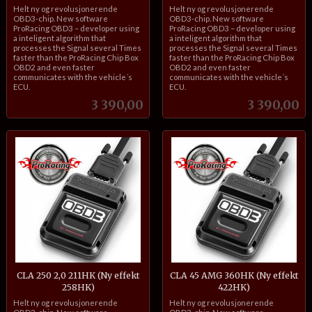
inkl.
inkl.
Helt ny og revolusjonerende
Helt ny og revolusjonerende
mva.
mva.
OBD3-chip. New software
OBD3-chip. New software
ProRacing OBD3 – developer using
ProRacing OBD3 – developer using
a inteligent algorithm that
a inteligent algorithm that
processes the Signal several Times
processes the Signal several Times
faster than the ProRacing Chip Box
faster than the ProRacing Chip Box
OBD2 and even faster
OBD2 and even faster
communicates with the vehicle´s
communicates with the vehicle´s
ECU.
ECU.
Pris
Pris
3 390,00
3 390,00
CLA 250 2,0 211HK (Ny effekt
CLA 45 AMG 360HK (Ny effekt
258HK)
422HK)
inkl.
inkl.
Helt ny og revolusjonerende
Helt ny og revolusjonerende
mva.
mva.