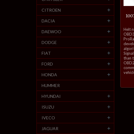
CITROEN
100
DACIA
inkl.
Helt 
DAEWOO
mva.
OBD3-
ProRa
DODGE
develo
algor
FIAT
Signal
than 
OBD2 
FORD
commu
vehicl
HONDA
HUMMER
HYUNDAI
ISUZU
IVECO
JAGUAR