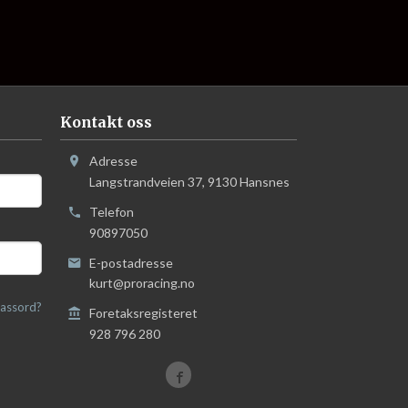
Kontakt oss
Adresse
Langstrandveien 37
,
9130
Hansnes
Telefon
90897050
E-postadresse
kurt@proracing.no
assord?
Foretaksregisteret
928 796 280