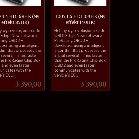
7 1,4 HDI 68HK (Ny
1007 1,6 HDI 109HK (Ny
effekt 85HK)
effekt 140HK)
inkl.
ny og revolusjonerende
Helt ny og revolusjonerende
mva.
chip. New software
OBD3-chip. New software
cing OBD3 –
ProRacing OBD3 –
per using a inteligent
developer using a inteligent
ithm that processes the
algorithm that processes the
 several Times faster
Signal several Times faster
the ProRacing Chip Box
than the ProRacing Chip Box
and even faster
OBD2 and even faster
nicates with the
communicates with the
e´s ECU.
vehicle´s ECU.
Pris
Pris
3 390,00
3 390,00
Kjøp
Kjøp