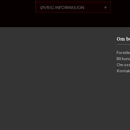
ØVRIG INFORMASJON
Om b
Forside
Bli kun
Om os
Kontak