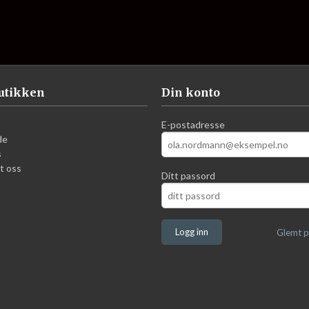
utikken
Din konto
E-postadresse
de
s
t oss
Ditt passord
Glemt p