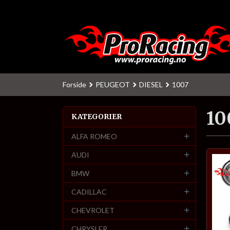
Gå
til
innholdet
Forside
PEUGEOT
DIESEL
1007
10
KATEGORIER
ALFA ROMEO
AUDI
BMW
CADILLAC
CHEVROLET
CHRYSLER