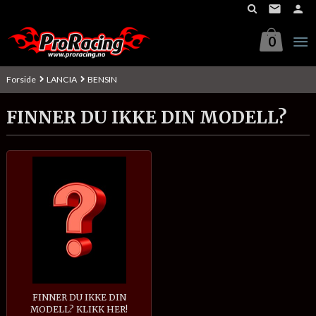
Gå
til
innholdet
0
Forside
LANCIA
BENSIN
FINNER DU IKKE DIN MODELL?
FINNER DU IKKE DIN
MODELL? KLIKK HER!