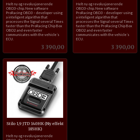
inkl.
inkl.
Helt ny og revolusjonerende
Helt ny og revolusjonerende
mva.
mva.
OBD3-chip. New software
OBD3-chip. New software
ProRacing OBD3 – developer using
ProRacing OBD3 – developer using
a inteligent algorithm that
a inteligent algorithm that
processes the Signal several Times
processes the Signal several Times
faster than the ProRacing Chip Box
faster than the ProRacing Chip Box
OBD2 and even faster
OBD2 and even faster
communicates with the vehicle´s
communicates with the vehicle´s
ECU.
ECU.
Pris
Pris
3 390,00
3 390,00
Stilo 1,9 JTD 140HK (Ny effekt
185HK)
inkl.
Helt ny og revolusjonerende
mva.