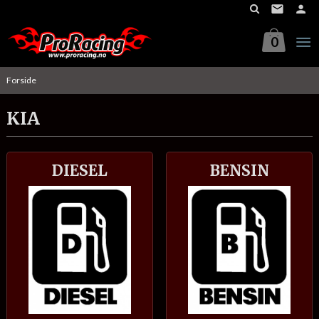
Gå
til
innholdet
0
Forside
KIA
DIESEL
BENSIN