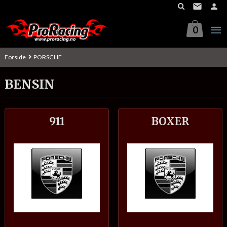
Gå
til
innholdet
0
Forside
PORSCHE
BENSIN
911
BOXER