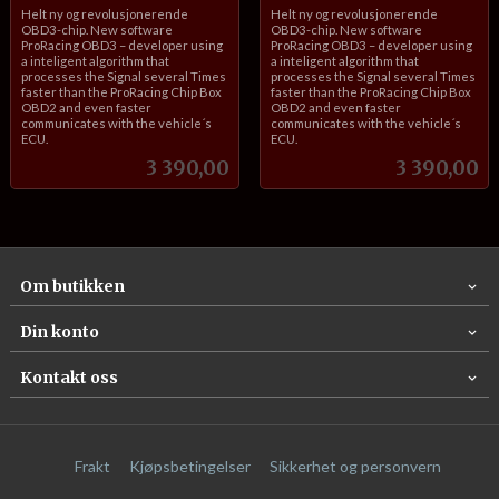
inkl.
inkl.
Helt ny og revolusjonerende
Helt ny og revolusjonerende
mva.
mva.
OBD3-chip. New software
OBD3-chip. New software
ProRacing OBD3 – developer using
ProRacing OBD3 – developer using
a inteligent algorithm that
a inteligent algorithm that
processes the Signal several Times
processes the Signal several Times
faster than the ProRacing Chip Box
faster than the ProRacing Chip Box
OBD2 and even faster
OBD2 and even faster
communicates with the vehicle´s
communicates with the vehicle´s
ECU.
ECU.
Pris
Pris
3 390,00
3 390,00
Om butikken
Din konto
Kontakt oss
Frakt
Kjøpsbetingelser
Sikkerhet og personvern