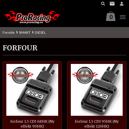
Gå
til
innholdet
0
Forside
SMART
DIESEL
FORFOUR
forfour 1,5 CDI 68HK (Ny
forfour 1,5 CDI 95HK (Ny
effekt 90HK)
effekt 120HK)