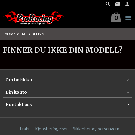
Gå
til
innholdet
0
Forside
FIAT
BENSIN
FINNER DU IKKE DIN MODELL?
Om butikken
Din konto
Kontakt oss
Frakt
Kjøpsbetingelser
Sikkerhet og personvern