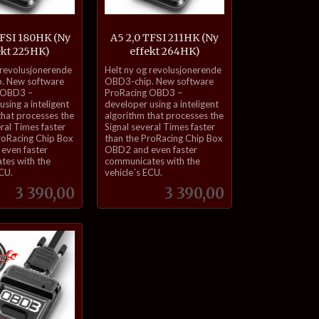
TFSI 180HK (Ny
A5 2,0 TFSI 211HK (Ny
ekt 225HK)
effekt 264HK)
inkl.
 revolusjonerende
Helt ny og revolusjonerende
mva.
. New software
OBD3-chip. New software
 OBD3 –
ProRacing OBD3 –
sing a inteligent
developer using a inteligent
that processes the
algorithm that processes the
eral Times faster
Signal several Times faster
roRacing Chip Box
than the ProRacing Chip Box
even faster
OBD2 and even faster
tes with the
communicates with the
ECU.
vehicle´s ECU.
Pris
Pris
3 390,00
3 390,00
Kjøp
Kjøp