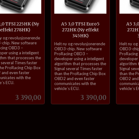
2,0 TFSI 225HK (Ny
A5 3,0 TFSI Euro5
A5 3,
effekt 278HK)
272HK (Ny effekt
272HK
345HK)
ny og revolusjonerende
inkl.
inkl.
chip. New software
Helt ny og revolusjonerende
Helt ny og
cing OBD3 –
mva.
mva.
OBD3-chip. New software
OBD3-chip
per using a inteligent
ProRacing OBD3 –
ProRacing
ithm that processes the
developer using a inteligent
developer u
 several Times faster
algorithm that processes the
algorithm 
the ProRacing Chip Box
Signal several Times faster
Signal sev
and even faster
than the ProRacing Chip Box
than the P
nicates with the
OBD2 and even faster
OBD2 and 
e´s ECU.
communicates with the
communica
vehicle´s ECU.
vehicle´s 
Pris
Pris
3 390,00
3 390,00
Kjøp
Kjøp