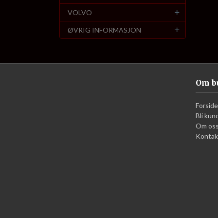
VOLVO
ØVRIG INFORMASJON
Om b
Forside
Bli kun
Om os
Kontak