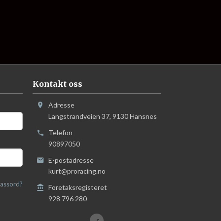
Kontakt oss
Adresse
Langstrandveien 37
,
9130
Hansnes
Telefon
90897050
E-postadresse
kurt@proracing.no
assord?
Foretaksregisteret
928 796 280