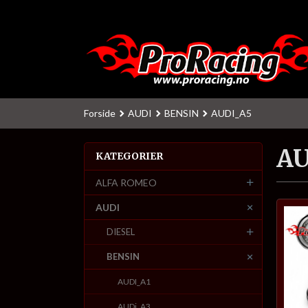
Gå
til
innholdet
Forside
AUDI
BENSIN
AUDI_A5
AU
KATEGORIER
ALFA ROMEO
AUDI
DIESEL
BENSIN
AUDI_A1
AUDi_A3