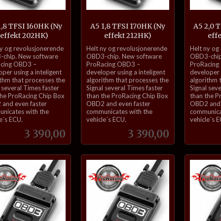
1,8 TFSI 160HK (Ny
A5 1,8 TFSI 170HK (Ny
A5 2,0 
effekt 202HK)
effekt 212HK)
eff
inkl.
inkl.
ny og revolusjonerende
Helt ny og revolusjonerende
Helt ny og
mva.
mva.
chip. New software
OBD3-chip. New software
OBD3-chip
cing OBD3 –
ProRacing OBD3 –
ProRacing
per using a inteligent
developer using a inteligent
developer u
ithm that processes the
algorithm that processes the
algorithm 
 several Times faster
Signal several Times faster
Signal sev
the ProRacing Chip Box
than the ProRacing Chip Box
than the P
and even faster
OBD2 and even faster
OBD2 and 
nicates with the
communicates with the
communica
e´s ECU.
vehicle´s ECU.
vehicle´s 
Pris
Pris
3 390,00
3 390,00
Kjøp
Kjøp