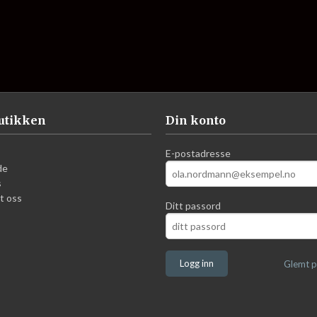
utikken
Din konto
E-postadresse
de
s
t oss
Ditt passord
Glemt p