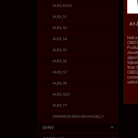
AUDI_RSQ3
AUDI_S1
A5 
AUDI_S3
inkl.
Helt 
AUDI_S4
mva.
OBD3-
ProRa
AUDI_S5
develo
algor
AUDI_S6
Signal
than 
AUDI_S7
OBD2 
commu
vehicl
AUDI_S8
AUDI_SQ5
AUDI_TT
FINNER DU IKKE DIN MODELL?
BMW