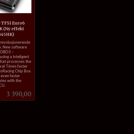
0 TFSI Euro6
 (Ny effekt
345HK)
 revolusjonerende
. New software
 OBD3 –
sing a inteligent
that processes the
eral Times faster
roRacing Chip Box
even faster
tes with the
ECU.
Pris
3 390,00
Kjøp