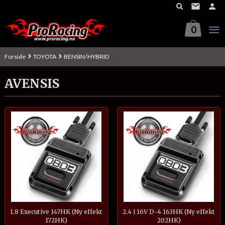
Gå
til
innholdet
0
Forside
TOYOTA
BENSIN/HYBRID
AVENSIS
1.8 Executive 147HK (Ny effekt
2.4 i 16V D-4 163HK (Ny effekt
172HK)
202HK)