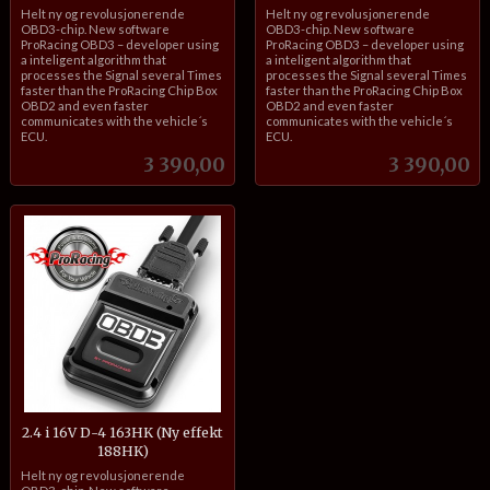
inkl.
inkl.
Helt ny og revolusjonerende
Helt ny og revolusjonerende
mva.
mva.
OBD3-chip. New software
OBD3-chip. New software
ProRacing OBD3 – developer using
ProRacing OBD3 – developer using
a inteligent algorithm that
a inteligent algorithm that
processes the Signal several Times
processes the Signal several Times
faster than the ProRacing Chip Box
faster than the ProRacing Chip Box
OBD2 and even faster
OBD2 and even faster
communicates with the vehicle´s
communicates with the vehicle´s
ECU.
ECU.
Pris
Pris
3 390,00
3 390,00
2.4 i 16V D-4 163HK (Ny effekt
188HK)
inkl.
Helt ny og revolusjonerende
mva.