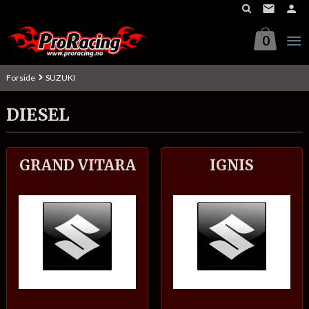
Gå
til
innholdet
0
Forside
SUZUKI
DIESEL
GRAND VITARA
IGNIS