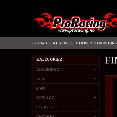
Gå
til
innholdet
Forside
SEAT
DIESEL
FINNER DU IKKE DIN
FI
KATEGORIER
ALFA ROMEO
AUDI
BMW
CADILLAC
CHEVROLET
CHRYSLER