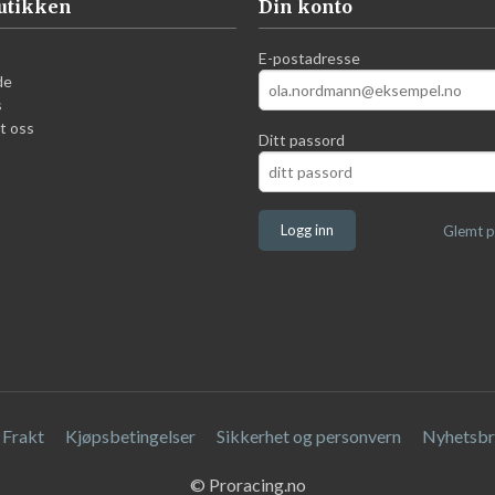
utikken
Din konto
E-postadresse
de
s
t oss
Ditt passord
Glemt p
Frakt
Kjøpsbetingelser
Sikkerhet og personvern
Nyhetsbr
© Proracing.no