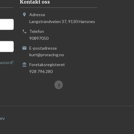
Kontakt oss
Adresse
Langstrandveien 37
,
9130
Hansnes
Telefon
90897050
E-postadresse
kurt@proracing.no
assord?
Foretaksregisteret
928 796 280
ev