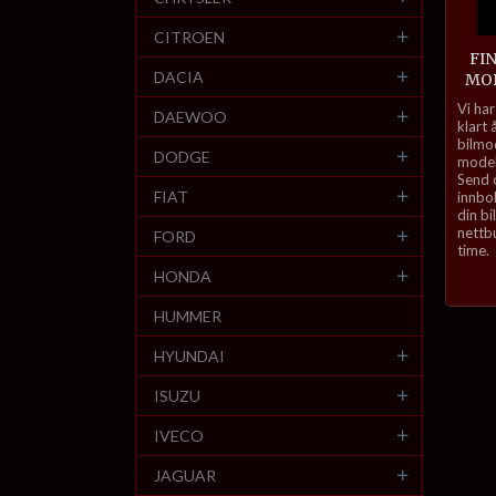
CITROEN
FI
DACIA
MOD
inkl.
Vi har
DAEWOO
mva.
klart 
bilmo
DODGE
model
Send o
FIAT
innbo
din bi
nettbu
FORD
time.
HONDA
HUMMER
HYUNDAI
ISUZU
IVECO
JAGUAR