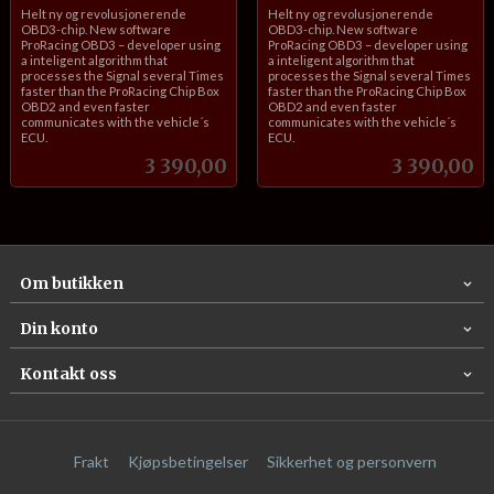
inkl.
inkl.
Helt ny og revolusjonerende
Helt ny og revolusjonerende
mva.
mva.
OBD3-chip. New software
OBD3-chip. New software
ProRacing OBD3 – developer using
ProRacing OBD3 – developer using
a inteligent algorithm that
a inteligent algorithm that
processes the Signal several Times
processes the Signal several Times
faster than the ProRacing Chip Box
faster than the ProRacing Chip Box
OBD2 and even faster
OBD2 and even faster
communicates with the vehicle´s
communicates with the vehicle´s
ECU.
ECU.
Pris
Pris
3 390,00
3 390,00
Om butikken
Din konto
Kontakt oss
Frakt
Kjøpsbetingelser
Sikkerhet og personvern