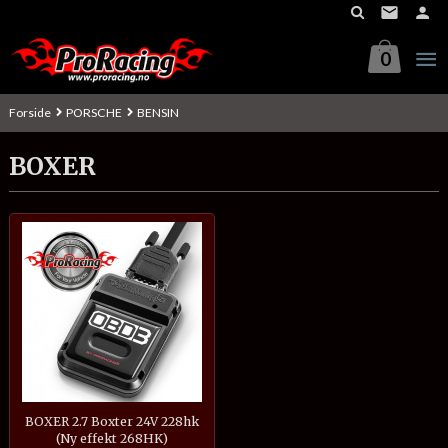
Gå
til
innholdet
0
Forside
PORSCHE
BENSIN
BOXER
BOXER 2.7 Boxter 24V 228hk
(Ny effekt 268HK)