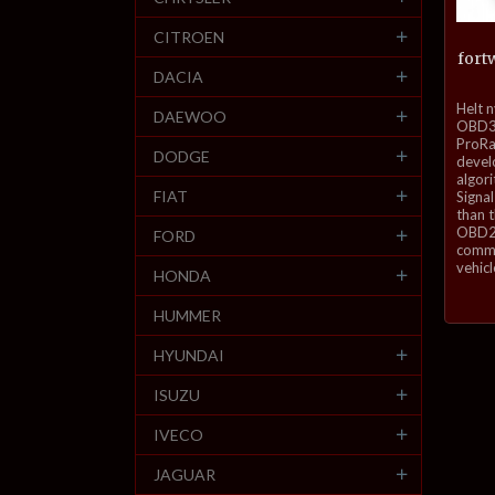
CITROEN
fort
DACIA
inkl.
Helt 
DAEWOO
mva.
OBD3-
ProRa
DODGE
develo
algor
FIAT
Signal
than 
OBD2 
FORD
commu
vehicl
HONDA
HUMMER
HYUNDAI
ISUZU
IVECO
JAGUAR