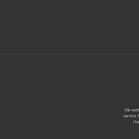
Vår nett
service.
i h