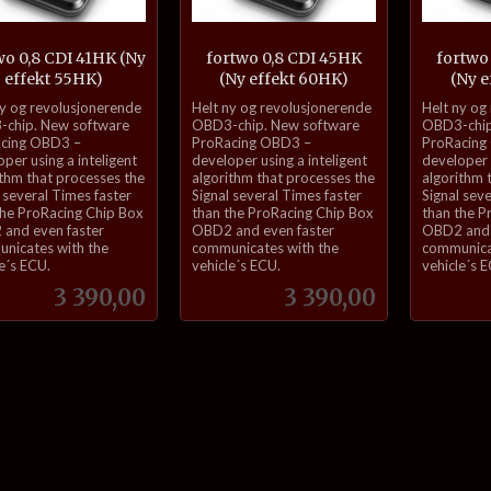
wo 0,8 CDI 41HK (Ny
fortwo 0,8 CDI 45HK
fortwo
effekt 55HK)
(Ny effekt 60HK)
(Ny e
inkl.
inkl.
ny og revolusjonerende
Helt ny og revolusjonerende
Helt ny og
mva.
mva.
chip. New software
OBD3-chip. New software
OBD3-chip
cing OBD3 –
ProRacing OBD3 –
ProRacing
per using a inteligent
developer using a inteligent
developer u
ithm that processes the
algorithm that processes the
algorithm 
 several Times faster
Signal several Times faster
Signal sev
the ProRacing Chip Box
than the ProRacing Chip Box
than the P
and even faster
OBD2 and even faster
OBD2 and 
nicates with the
communicates with the
communica
e´s ECU.
vehicle´s ECU.
vehicle´s 
Pris
Pris
3 390,00
3 390,00
Kjøp
Kjøp