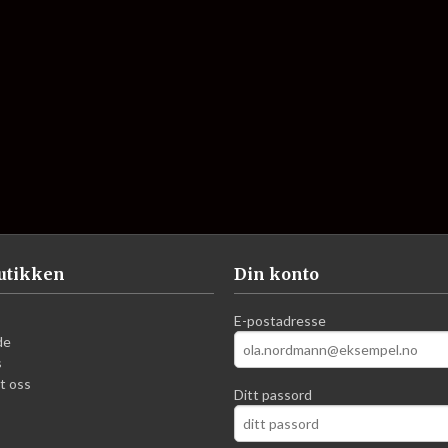
utikken
Din konto
E-postadresse
de
s
t oss
Ditt passord