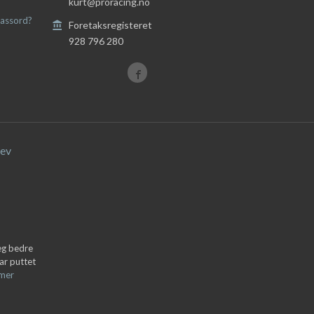
kurt@proracing.no
assord?
Foretaksregisteret
928 796 280
ev
deg bedre
ar puttet
 mer