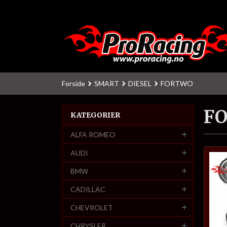
Gå
til
innholdet
Forside
SMART
DIESEL
FORTWO
F
KATEGORIER
ALFA ROMEO
AUDI
BMW
CADILLAC
CHEVROLET
CHRYSLER