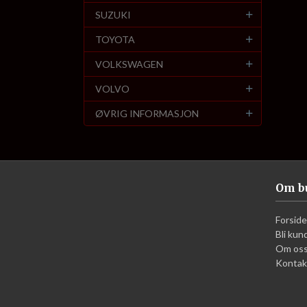
SUZUKI
TOYOTA
VOLKSWAGEN
VOLVO
ØVRIG INFORMASJON
Om b
Forside
Bli kun
Om os
Kontak