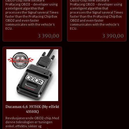
OBD3-chip. New software
OBD3-chip. New software
ProRacing OBD3 – developer using
ProRacing OBD3 – developer using
a inteligent algorithm that
a inteligent algorithm that
processes the Signal several Times
processes the Signal several Times
faster than the ProRacing Chip Box
faster than the ProRacing Chip Box
OBD2 and even faster
OBD2 and even faster
communicates with the vehicle´s
communicates with the vehicle´s
ECU.
ECU.
Pris
Pris
3 390,00
3 390,00
Duramax 6,6 397HK (Ny effekt
455HK)
inkl.
Revolusjonerende OBD2-chip. Med
mva.
denne teknologien er tuningen
enkel, effektiv, sikker og