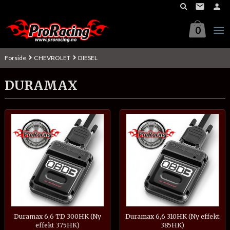
Gå
til
innholdet
0
Forside
CHEVROLET
DIESEL
DURAMAX
Duramax 6,6 TD 300HK (Ny
Duramax 6,6 310HK (Ny effekt
effekt 375HK)
385HK)