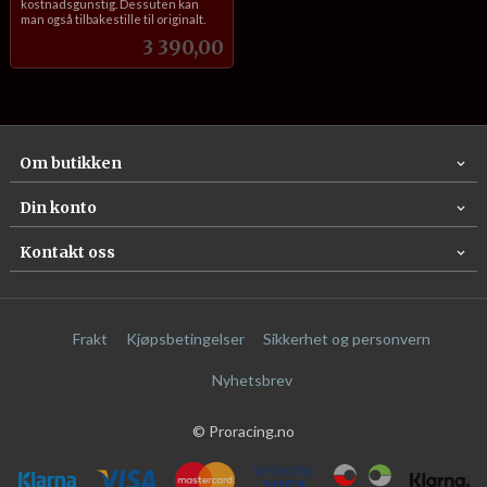
kostnadsgunstig. Dessuten kan
man også tilbakestille til originalt.
Pris
3 390,00
Om butikken
Din konto
Kontakt oss
Frakt
Kjøpsbetingelser
Sikkerhet og personvern
Nyhetsbrev
© Proracing.no