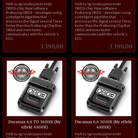
inkl.
inkl.
Helt ny og revolusjonerende
Helt ny og revolusjonerende
mva.
mva.
OBD3-chip. New software
OBD3-chip. New software
ProRacing OBD3 – developer using
ProRacing OBD3 – developer using
a inteligent algorithm that
a inteligent algorithm that
processes the Signal several Times
processes the Signal several Times
faster than the ProRacing Chip Box
faster than the ProRacing Chip Box
OBD2 and even faster
OBD2 and even faster
communicates with the vehicle´s
communicates with the vehicle´s
ECU.
ECU.
Pris
Pris
3 390,00
3 390,00
Duramax 6,6 TD 360HK (Ny
Duramax 6,6 365HK (Ny effekt
effekt 430HK)
430HK)
inkl.
inkl.
Helt ny og revolusjonerende
Helt ny og revolusjonerende
mva.
mva.