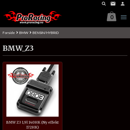
Gå
til
innholdet
0
Forside
BMW
BENSIN/HYBRID
BMW_Z3
BMW Z3 1,9l 140HK (Ny effekt
172HK)