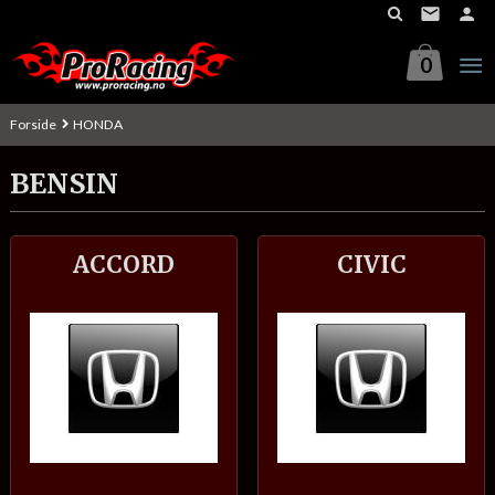
Gå
til
innholdet
0
Forside
HONDA
BENSIN
ACCORD
CIVIC