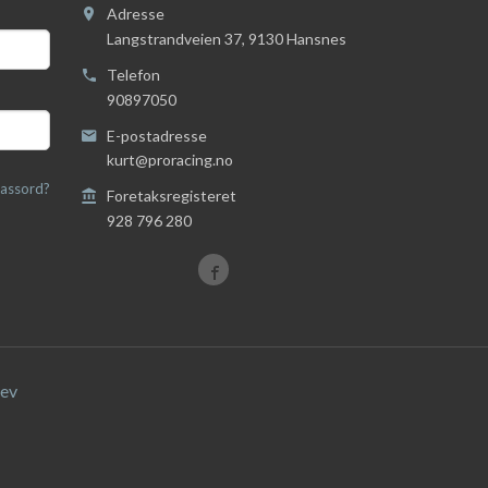
Adresse
Langstrandveien 37
,
9130
Hansnes
Telefon
90897050
E-postadresse
kurt@proracing.no
assord?
Foretaksregisteret
928 796 280
ev