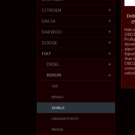
CITROEN
Dob
DACIA
(
inkl.
Helt 
DAEWOO
mva.
OBD3-
ProRa
DODGE
develo
algor
FIAT
Signal
than 
OBD2 
DIESEL
commu
vehicl
BENSIN
500
BRAVO
DOBLO
GRANDE PUNTO
PANDA