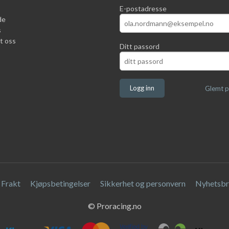
E-postadresse
de
s
t oss
Ditt passord
Glemt p
Frakt
Kjøpsbetingelser
Sikkerhet og personvern
Nyhetsbr
© Proracing.no