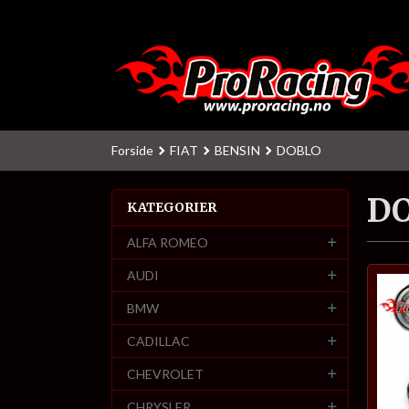
Gå
til
innholdet
Forside
FIAT
BENSIN
DOBLO
D
KATEGORIER
ALFA ROMEO
AUDI
BMW
CADILLAC
CHEVROLET
CHRYSLER