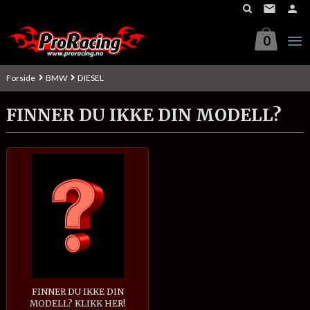
Gå
til
innholdet
0
Forside
BMW
DIESEL
FINNER DU IKKE DIN MODELL?
FINNER DU IKKE DIN
MODELL? KLIKK HER!