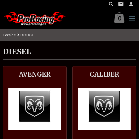
Gå
til
innholdet
0
Forside
DODGE
DIESEL
AVENGER
CALIBER