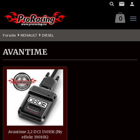
Gå
til
innholdet
0
Forside
RENAULT
DIESEL
AVANTIME
Avantime 2,2 DCI 150HK (Ny
effekt 190HK)