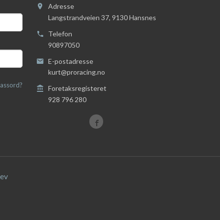
Adresse
Langstrandveien 37
,
9130
Hansnes
Telefon
90897050
E-postadresse
kurt@proracing.no
assord?
Foretaksregisteret
928 796 280
ev