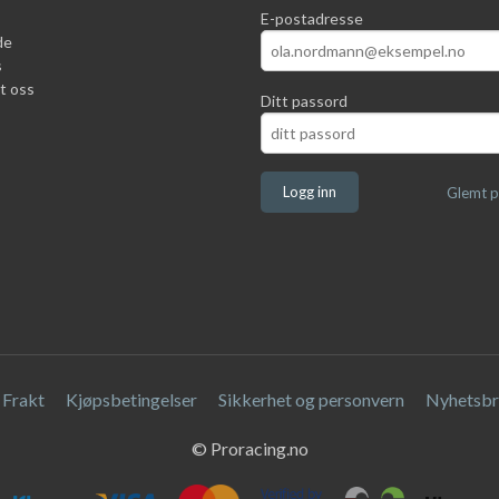
E-postadresse
de
s
t oss
Ditt passord
Glemt p
Frakt
Kjøpsbetingelser
Sikkerhet og personvern
Nyhetsbr
© Proracing.no