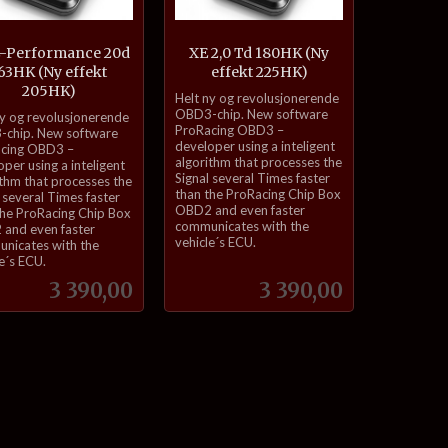
E-Performance 20d
XE 2,0 Td 180HK (Ny
63HK (Ny effekt
effekt 225HK)
205HK)
inkl.
Helt ny og revolusjonerende
mva.
OBD3-chip. New software
ny og revolusjonerende
ProRacing OBD3 –
chip. New software
developer using a inteligent
cing OBD3 –
algorithm that processes the
per using a inteligent
Signal several Times faster
ithm that processes the
than the ProRacing Chip Box
 several Times faster
OBD2 and even faster
the ProRacing Chip Box
communicates with the
and even faster
vehicle´s ECU.
nicates with the
e´s ECU.
Pris
Pris
3 390,00
3 390,00
Kjøp
Kjøp