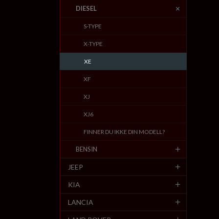
DIESEL
S-TYPE
X-TYPE
XE
XF
XJ
XJ6
FINNER DU IKKE DIN MODELL?
BENSIN
JEEP
KIA
LANCIA