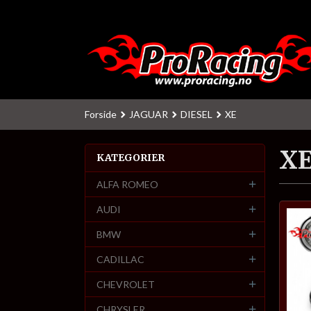
Gå
til
innholdet
Forside
JAGUAR
DIESEL
XE
X
KATEGORIER
ALFA ROMEO
AUDI
BMW
CADILLAC
CHEVROLET
CHRYSLER