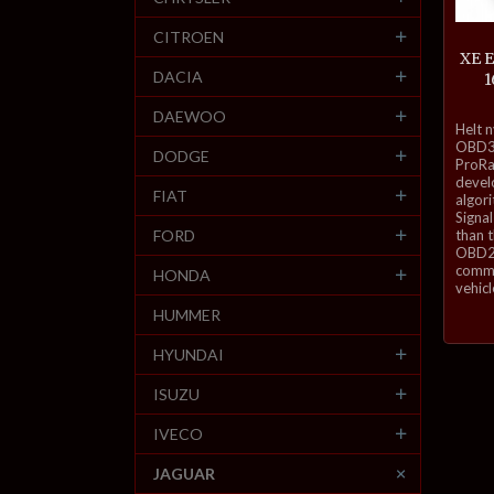
CITROEN
XE 
DACIA
1
DAEWOO
inkl.
Helt 
mva.
OBD3-
DODGE
ProRa
develo
FIAT
algor
Signal
FORD
than 
OBD2 
commu
HONDA
vehicl
HUMMER
HYUNDAI
ISUZU
IVECO
JAGUAR