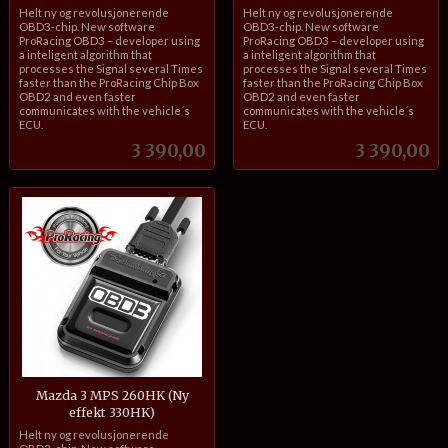
inkl.
inkl.
Helt ny og revolusjonerende
Helt ny og revolusjonerende
mva.
mva.
OBD3-chip. New software
OBD3-chip. New software
ProRacing OBD3 – developer using
ProRacing OBD3 – developer using
a inteligent algorithm that
a inteligent algorithm that
processes the Signal several Times
processes the Signal several Times
faster than the ProRacing Chip Box
faster than the ProRacing Chip Box
OBD2 and even faster
OBD2 and even faster
communicates with the vehicle´s
communicates with the vehicle´s
ECU.
ECU.
Pris
Pris
3 390,00
3 390,00
Mazda 3 MPS 260HK (Ny
effekt 330HK)
inkl.
Helt ny og revolusjonerende
mva.