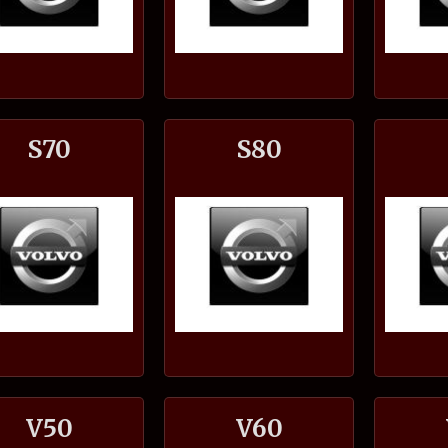
S70
S80
V50
V60