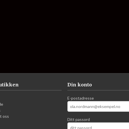
utikken
Din konto
E-postadresse
de
s
t oss
Ditt passord