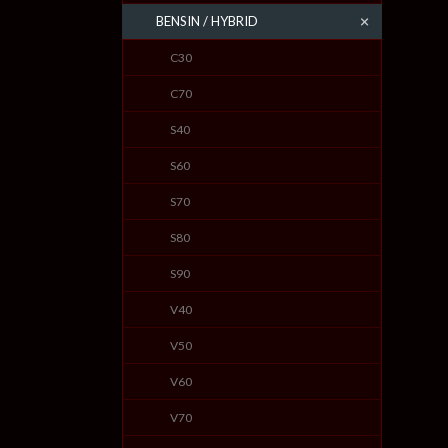
BENSIN / HYBRID
C30
C70
S40
S60
S70
S80
S90
V40
V50
V60
V70