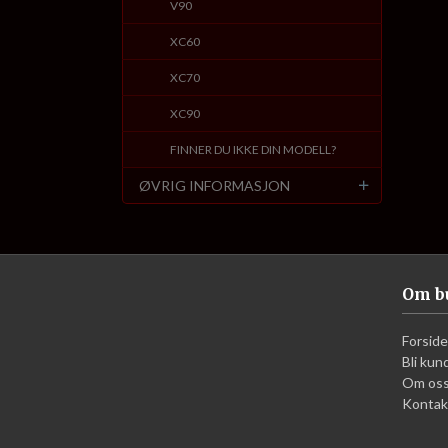
V90
XC60
XC70
XC90
FINNER DU IKKE DIN MODELL?
ØVRIG INFORMASJON
Om b
Forside
Bli kun
Om os
Kontak