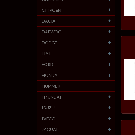
CITROEN
DACIA
DAEWOO
DODGE
FIAT
FORD
HONDA
HUMMER
HYUNDAI
ISUZU
IVECO
JAGUAR