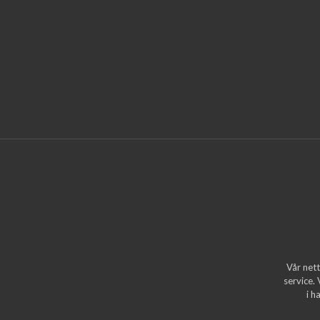
Vår nett
service.
i h