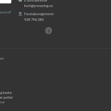
E-postadresse
kurt@proracing.no
assord?
Foretaksregisteret
928 796 280
ev
deg bedre
ar puttet
 mer