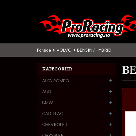
Gå
til
innholdet
Forside
VOLVO
BENSIN / HYBRID
BE
KATEGORIER
ALFA ROMEO
AUDI
BMW
CADILLAC
CHEVROLET
CHRYSLER