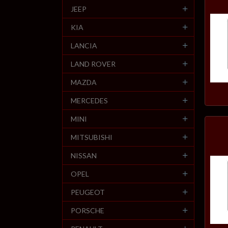
JEEP
KIA
LANCIA
LAND ROVER
MAZDA
MERCEDES
MINI
MITSUBISHI
NISSAN
OPEL
PEUGEOT
PORSCHE