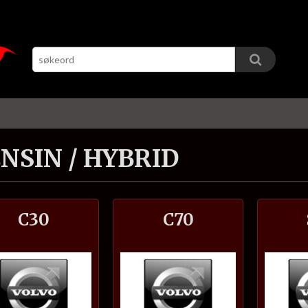
NSIN / HYBRID
C30
C70