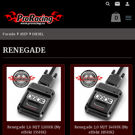
Gå
til
innholdet
0
Forside
JEEP
DIESEL
RENEGADE
Renegade 1,6 MJT 120HK (Ny
Renegade 2,0 MJT 140HK (Ny
effekt 155HK)
effekt 185HK)