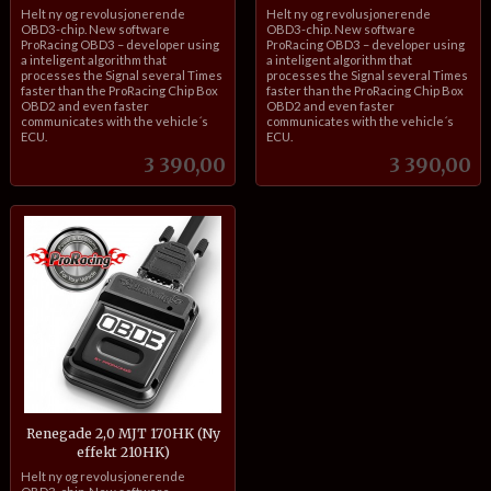
inkl.
inkl.
Helt ny og revolusjonerende
Helt ny og revolusjonerende
mva.
mva.
OBD3-chip. New software
OBD3-chip. New software
ProRacing OBD3 – developer using
ProRacing OBD3 – developer using
a inteligent algorithm that
a inteligent algorithm that
processes the Signal several Times
processes the Signal several Times
faster than the ProRacing Chip Box
faster than the ProRacing Chip Box
OBD2 and even faster
OBD2 and even faster
communicates with the vehicle´s
communicates with the vehicle´s
ECU.
ECU.
Pris
Pris
3 390,00
3 390,00
Renegade 2,0 MJT 170HK (Ny
effekt 210HK)
inkl.
Helt ny og revolusjonerende
mva.