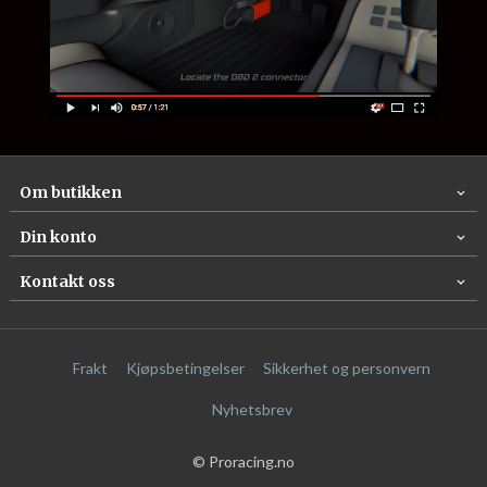
Om butikken
Din konto
Kontakt oss
Frakt
Kjøpsbetingelser
Sikkerhet og personvern
Nyhetsbrev
© Proracing.no