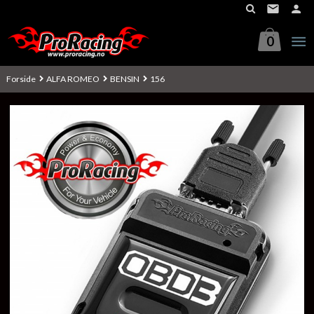
Gå
til
innholdet
0
Forside
ALFA ROMEO
BENSIN
156