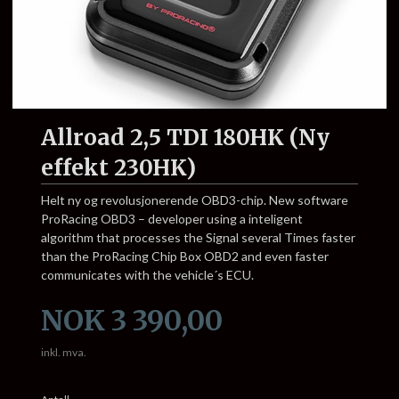
Allroad 2,5 TDI 180HK (Ny
effekt 230HK)
Helt ny og revolusjonerende OBD3-chip. New software
ProRacing OBD3 – developer using a inteligent
algorithm that processes the Signal several Times faster
than the ProRacing Chip Box OBD2 and even faster
communicates with the vehicle´s ECU.
Pris
NOK
3 390,00
inkl. mva.