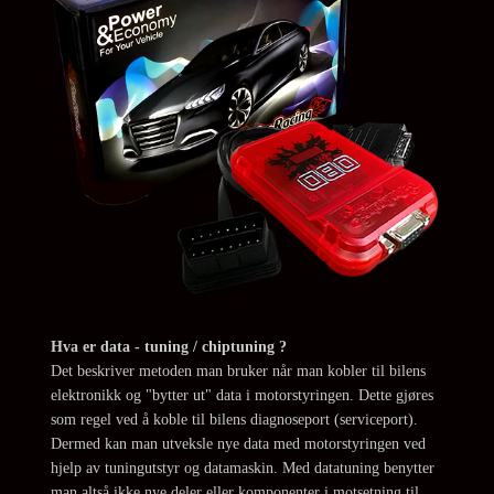
Hva er data - tuning / chiptuning ?
Det beskriver metoden man bruker når man kobler til bilens
elektronikk og "bytter ut" data i motorstyringen. Dette gjøres
som regel ved å koble til bilens diagnoseport (serviceport).
Dermed kan man utveksle nye data med motorstyringen ved
hjelp av tuningutstyr og datamaskin. Med datatuning benytter
man altså ikke nye deler eller komponenter i motsetning til