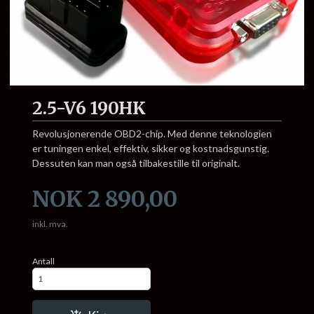
2.5-V6 190HK
Revolusjonerende OBD2-chip. Med denne teknologien
er tuningen enkel, effektiv, sikker og kostnadsgunstig.
Dessuten kan man også tilbakestille til originalt.
Pris
NOK
2 890,00
inkl. mva.
Antall