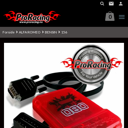
Gå
til
innholdet
0
Forside
ALFA ROMEO
BENSIN
156