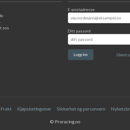
E-postadresse
de
s
t oss
Ditt passord
Glemt p
Frakt
Kjøpsbetingelser
Sikkerhet og personvern
Nyhetsbr
© Proracing.no