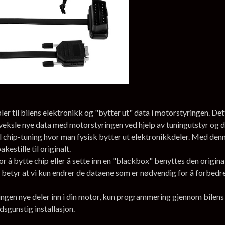
 til bilens elektronikk og "bytter ut" data i motorstyringen. Dett
veksle nye data med motorstyringen ved hjelp av tuningutstyr og 
l chip-tuning hvor man fysisk bytter ut elektronikkdeler. Med denne
estille til originalt.
r å bytte chip eller å sette inn en "blackbox" benyttes den origi
 betyr at vi kun endrer de dataene som er nødvendig for å forbedre y
, ingen nye deler inn i din motor, kun programmering gjennom bile
adsgunstig installasjon.