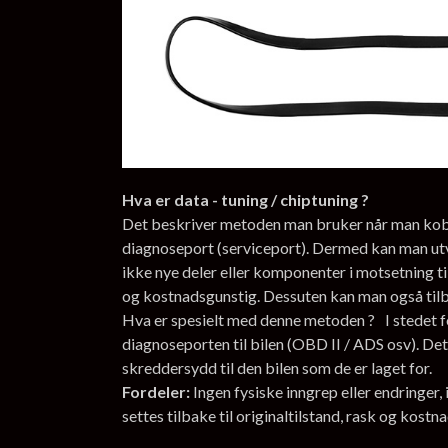
Hva er data - tuning / chiptuning ?
Det beskriver metoden man bruker når man kobler
diagnoseport (serviceport). Dermed kan man ut
ikke nye deler eller komponenter i motsetning ti
og kostnadsgunstig. Dessuten kan man også tilbak
Hva er spesielt med denne metoden ? I stedet fo
diagnoseporten til bilen (OBD II / ADS osv). Det
skreddersydd til den bilen som de er laget for.
Fordeler:
Ingen fysiske inngrep eller endringer
settes tilbake til originaltilstand, rask og kostn