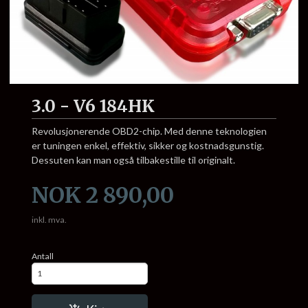
3.0 - V6 184HK
Revolusjonerende OBD2-chip. Med denne teknologien
er tuningen enkel, effektiv, sikker og kostnadsgunstig.
Dessuten kan man også tilbakestille til originalt.
Pris
NOK
2 890,00
inkl. mva.
Antall