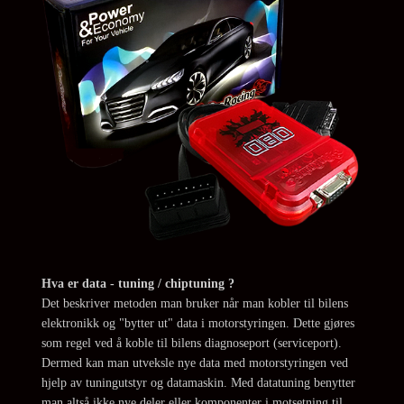
Hva er data - tuning / chiptuning ?
Det beskriver metoden man bruker når man kobler til bilens
elektronikk og "bytter ut" data i motorstyringen. Dette gjøres
som regel ved å koble til bilens diagnoseport (serviceport).
Dermed kan man utveksle nye data med motorstyringen ved
hjelp av tuningutstyr og datamaskin. Med datatuning benytter
man altså ikke nye deler eller komponenter i motsetning til