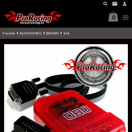
Gå
til
innholdet
0
Forside
ALFA ROMEO
BENSIN
164