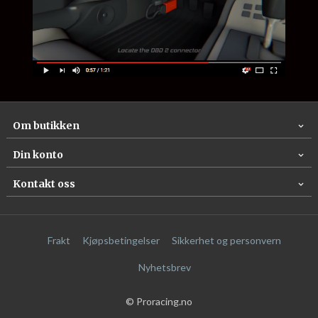
Om butikken
Din konto
Kontakt oss
Frakt
Kjøpsbetingelser
Sikkerhet og personvern
Nyhetsbrev
© Proracing.no