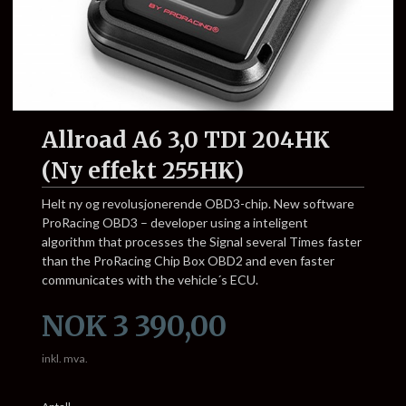
Allroad A6 3,0 TDI 204HK
(Ny effekt 255HK)
Helt ny og revolusjonerende OBD3-chip. New software
ProRacing OBD3 – developer using a inteligent
algorithm that processes the Signal several Times faster
than the ProRacing Chip Box OBD2 and even faster
communicates with the vehicle´s ECU.
Pris
NOK
3 390,00
inkl. mva.