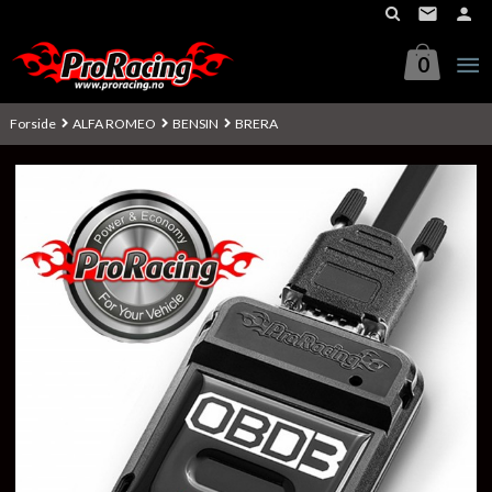
Gå
til
innholdet
0
Forside
ALFA ROMEO
BENSIN
BRERA