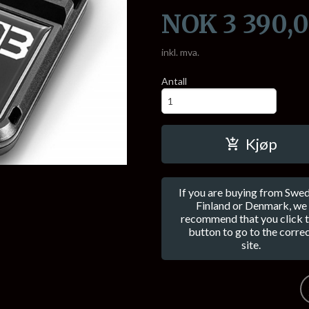
Pris
NOK
3 390,
inkl. mva.
Antall
Kjøp
If you are buying from Swed
Finland or Denmark, we
recommend that you click t
button to go to the corre
site.