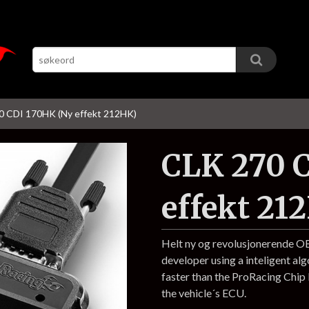
0 CDI 170HK (Ny effekt 212HK)
CLK 270 
effekt 21
Helt ny og revolusjonerende 
developer using a inteligent al
faster than the ProRacing Chi
the vehicle´s ECU.