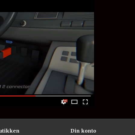
utikken
Din konto