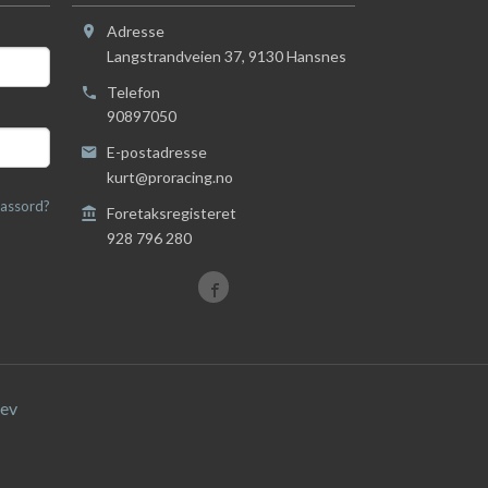
Adresse
Langstrandveien 37
,
9130
Hansnes
Telefon
90897050
E-postadresse
kurt@proracing.no
assord?
Foretaksregisteret
928 796 280
ev