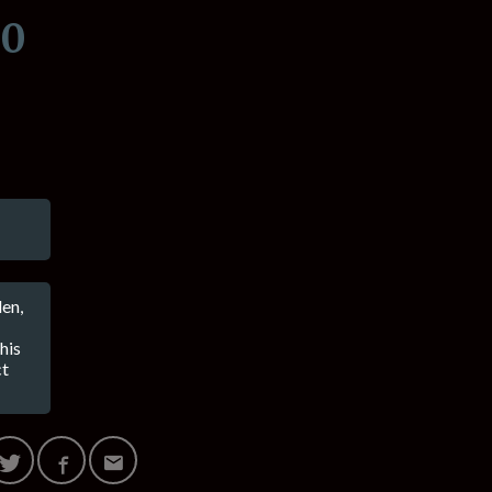
00
en,
his
ct