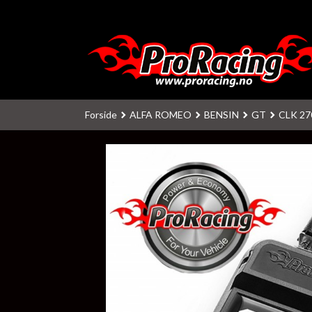
Gå
til
innholdet
Forside
ALFA ROMEO
BENSIN
GT
CLK 27