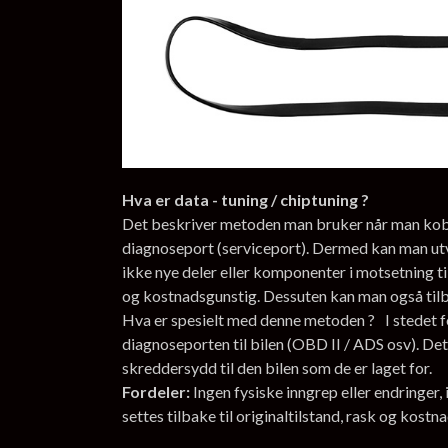
Hva er data - tuning / chiptuning ?
Det beskriver metoden man bruker når man kobler
diagnoseport (serviceport). Dermed kan man ut
ikke nye deler eller komponenter i motsetning ti
og kostnadsgunstig. Dessuten kan man også tilbak
Hva er spesielt med denne metoden ? I stedet fo
diagnoseporten til bilen (OBD II / ADS osv). Det
skreddersydd til den bilen som de er laget for.
Fordeler:
Ingen fysiske inngrep eller endringer
settes tilbake til originaltilstand, rask og kostn