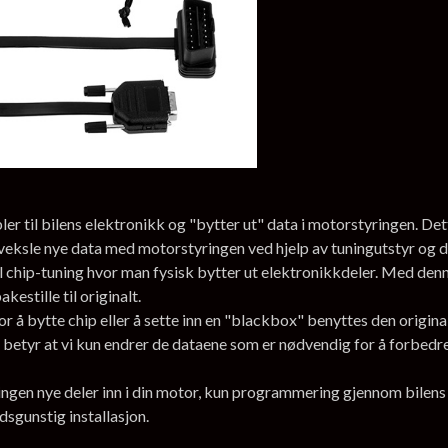
 til bilens elektronikk og "bytter ut" data i motorstyringen. Dett
veksle nye data med motorstyringen ved hjelp av tuningutstyr og 
l chip-tuning hvor man fysisk bytter ut elektronikkdeler. Med denne
estille til originalt.
r å bytte chip eller å sette inn en "blackbox" benyttes den origi
 betyr at vi kun endrer de dataene som er nødvendig for å forbedre y
, ingen nye deler inn i din motor, kun programmering gjennom bile
adsgunstig installasjon.