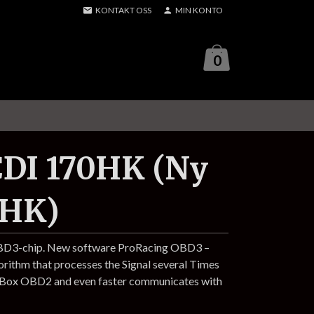
KONTAKT OSS
MIN KONTO
0
CDI 170HK (Ny
2HK)
OBD3-chip. New software ProRacing OBD3 –
gorithm that processes the Signal several Times
p Box OBD2 and even faster communicates with