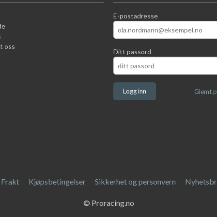
E-postadresse
de
s
t oss
Ditt passord
Glemt p
Frakt
Kjøpsbetingelser
Sikkerhet og personvern
Nyhetsbr
© Proracing.no