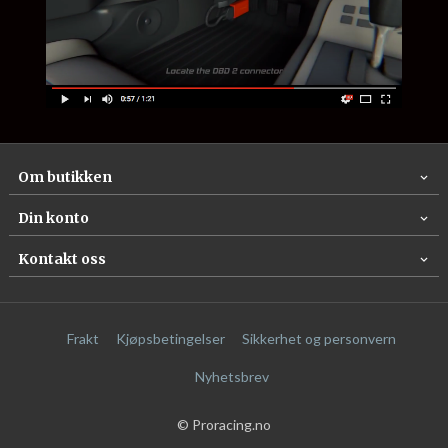
Om butikken
Din konto
Kontakt oss
Frakt
Kjøpsbetingelser
Sikkerhet og personvern
Nyhetsbrev
© Proracing.no