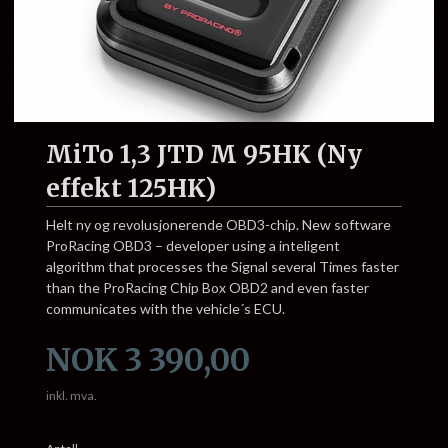
MiTo 1,3 JTD M 95HK (Ny
effekt 125HK)
Helt ny og revolusjonerende OBD3-chip. New software
ProRacing OBD3 – developer using a inteligent
algorithm that processes the Signal several Times faster
than the ProRacing Chip Box OBD2 and even faster
communicates with the vehicle´s ECU.
Pris
NOK
3 390,00
inkl. mva.