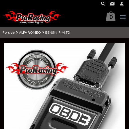
Gå
til
innholdet
0
Forside
ALFA ROMEO
BENSIN
MITO