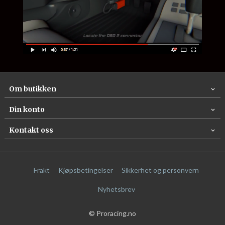
Om butikken
Din konto
Kontakt oss
Frakt
Kjøpsbetingelser
Sikkerhet og personvern
Nyhetsbrev
© Proracing.no