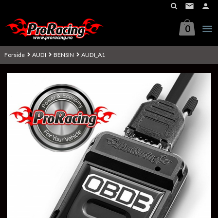
Gå
til
innholdet
0
Forside
AUDI
BENSIN
AUDI_A1