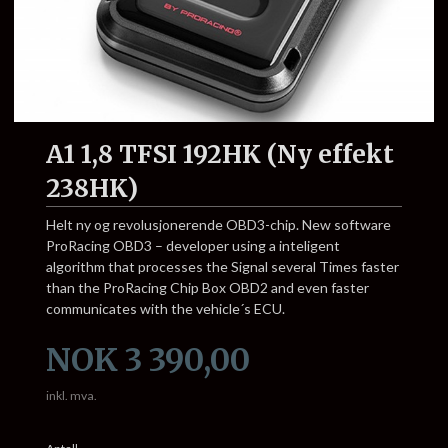
A1 1,8 TFSI 192HK (Ny effekt
238HK)
Helt ny og revolusjonerende OBD3-chip. New software
ProRacing OBD3 – developer using a inteligent
algorithm that processes the Signal several Times faster
than the ProRacing Chip Box OBD2 and even faster
communicates with the vehicle´s ECU.
Pris
NOK
3 390,00
inkl. mva.