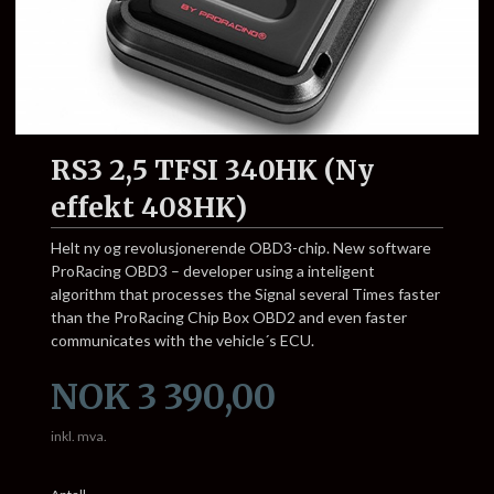
RS3 2,5 TFSI 340HK (Ny
effekt 408HK)
Helt ny og revolusjonerende OBD3-chip. New software
ProRacing OBD3 – developer using a inteligent
algorithm that processes the Signal several Times faster
than the ProRacing Chip Box OBD2 and even faster
communicates with the vehicle´s ECU.
Pris
NOK
3 390,00
inkl. mva.