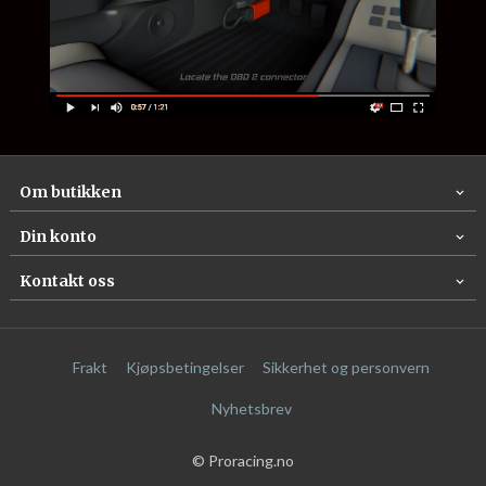
Om butikken
Din konto
Kontakt oss
Frakt
Kjøpsbetingelser
Sikkerhet og personvern
Nyhetsbrev
© Proracing.no