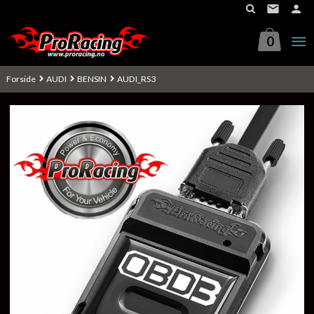
Gå
til
innholdet
0
Forside
AUDI
BENSIN
AUDI_RS3