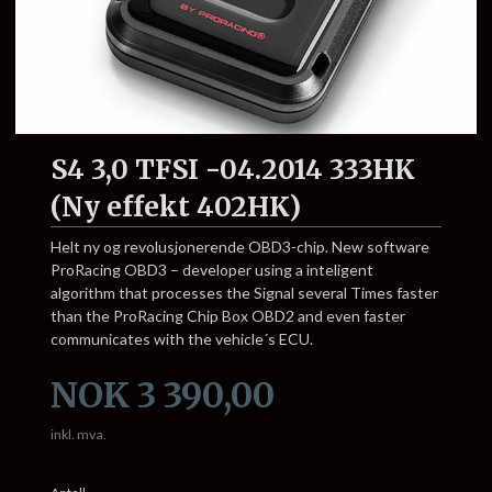
S4 3,0 TFSI -04.2014 333HK
(Ny effekt 402HK)
Helt ny og revolusjonerende OBD3-chip. New software
ProRacing OBD3 – developer using a inteligent
algorithm that processes the Signal several Times faster
than the ProRacing Chip Box OBD2 and even faster
communicates with the vehicle´s ECU.
Pris
NOK
3 390,00
inkl. mva.