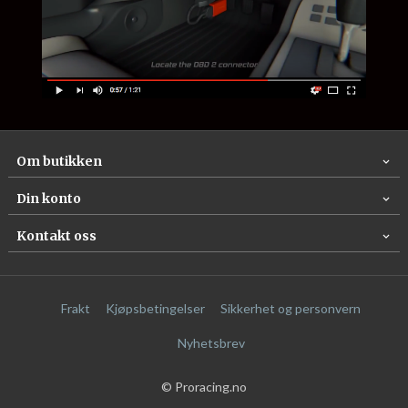
Om butikken
Din konto
Kontakt oss
Frakt
Kjøpsbetingelser
Sikkerhet og personvern
Nyhetsbrev
© Proracing.no