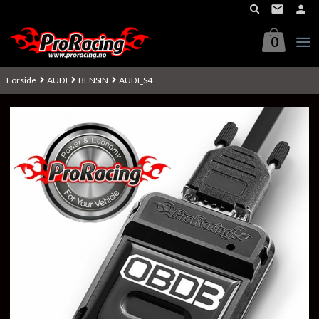
Gå
til
innholdet
0
Forside
AUDI
BENSIN
AUDI_S4