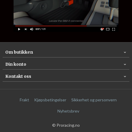
Om butikken
Din konto
Kontakt oss
Frakt
Kjøpsbetingelser
Sikkerhet og personvern
Nyhetsbrev
© Proracing.no