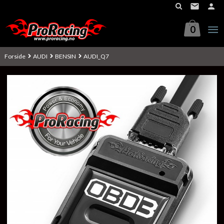
Gå
til
innholdet
0
Forside
AUDI
BENSIN
AUDI_Q7