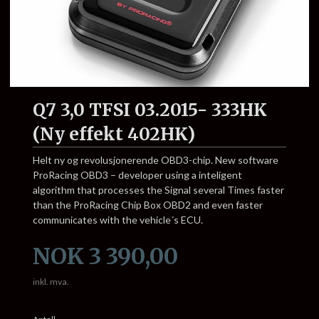
Q7 3,0 TFSI 03.2015- 333HK
(Ny effekt 402HK)
Helt ny og revolusjonerende OBD3-chip. New software
ProRacing OBD3 – developer using a inteligent
algorithm that processes the Signal several Times faster
than the ProRacing Chip Box OBD2 and even faster
communicates with the vehicle´s ECU.
Pris
NOK
3 390,00
inkl. mva.