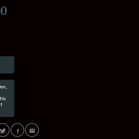
00
en,
his
ct