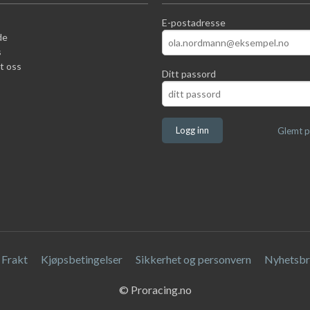
E-postadresse
de
s
t oss
Ditt passord
Glemt p
Frakt
Kjøpsbetingelser
Sikkerhet og personvern
Nyhetsbr
© Proracing.no