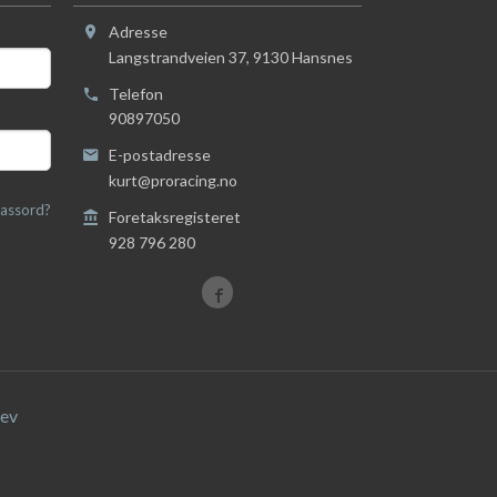
Adresse
Langstrandveien 37
,
9130
Hansnes
Telefon
90897050
E-postadresse
kurt@proracing.no
assord?
Foretaksregisteret
928 796 280
ev