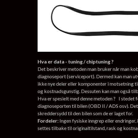
Hva er data - tuning / chiptuning ?
Det beskriver metoden man bruker når man kobler
diagnoseport (serviceport). Dermed kan man ut
ikke nye deler eller komponenter i motsetning ti
og kostnadsgunstig. Dessuten kan man også tilbak
Hva er spesielt med denne metoden ? I stedet fo
diagnoseporten til bilen (OBD II / ADS osv). Det
skreddersydd til den bilen som de er laget for.
Fordeler:
Ingen fysiske inngrep eller endringer
settes tilbake til originaltilstand, rask og kostn