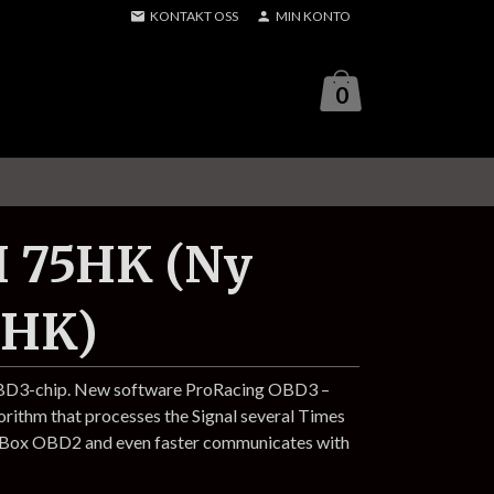
KONTAKT OSS
MIN KONTO
0
I 75HK (Ny
0HK)
OBD3-chip. New software ProRacing OBD3 –
gorithm that processes the Signal several Times
p Box OBD2 and even faster communicates with