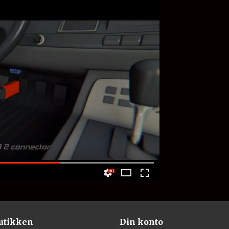
utikken
Din konto