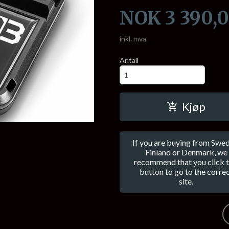
Pris
NOK
3 390,
inkl. mva.
Antall
Kjøp
If you are buying from Swed
Finland or Denmark, we
recommend that you click t
button to go to the corre
site.