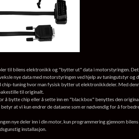
 til bilens elektronikk og "bytter ut" data i motorstyringen. Dett
veksle nye data med motorstyringen ved hjelp av tuningutstyr og 
l chip-tuning hvor man fysisk bytter ut elektronikkdeler. Med denne
estille til originalt.
r å bytte chip eller å sette inn en "blackbox" benyttes den origi
 betyr at vi kun endrer de dataene som er nødvendig for å forbedre y
, ingen nye deler inn i din motor, kun programmering gjennom bile
adsgunstig installasjon.