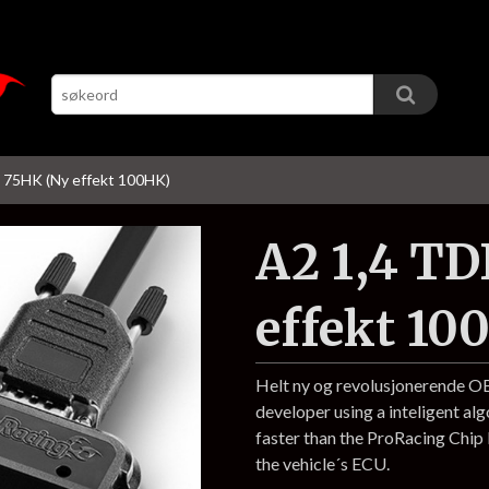
 75HK (Ny effekt 100HK)
A2 1,4 TD
effekt 10
Helt ny og revolusjonerende 
developer using a inteligent al
faster than the ProRacing Chi
the vehicle´s ECU.