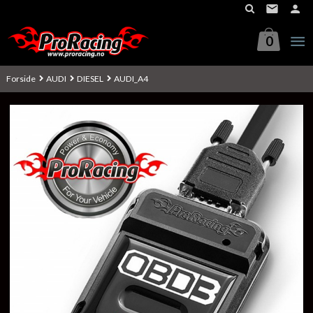
Gå
til
innholdet
0
Forside
AUDI
DIESEL
AUDI_A4