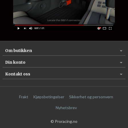
Om butikken
Din konto
Kontakt oss
Frakt
Kjøpsbetingelser
Sikkerhet og personvern
Nyhetsbrev
© Proracing.no