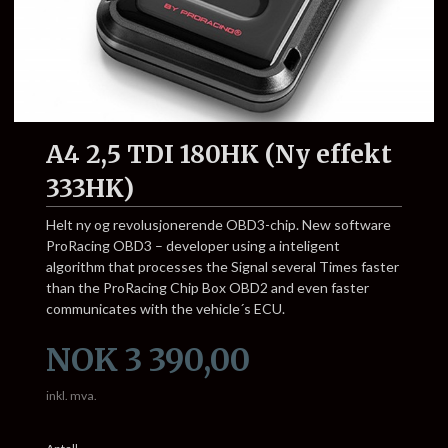
A4 2,5 TDI 180HK (Ny effekt
333HK)
Helt ny og revolusjonerende OBD3-chip. New software
ProRacing OBD3 – developer using a inteligent
algorithm that processes the Signal several Times faster
than the ProRacing Chip Box OBD2 and even faster
communicates with the vehicle´s ECU.
Pris
NOK
3 390,00
inkl. mva.