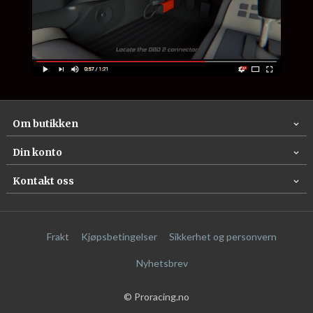
Om butikken
Din konto
Kontakt oss
Frakt
Kjøpsbetingelser
Sikkerhet og personvern
Nyhetsbrev
© Proracing.no