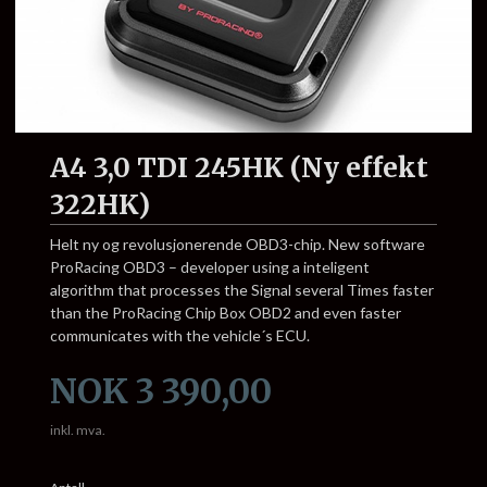
A4 3,0 TDI 245HK (Ny effekt
322HK)
Helt ny og revolusjonerende OBD3-chip. New software
ProRacing OBD3 – developer using a inteligent
algorithm that processes the Signal several Times faster
than the ProRacing Chip Box OBD2 and even faster
communicates with the vehicle´s ECU.
Pris
NOK
3 390,00
inkl. mva.