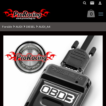
Gå
til
innholdet
0
Forside
AUDI
DIESEL
AUDI_A4