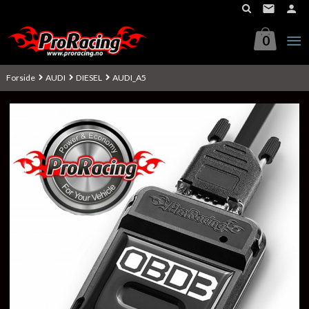
Gå
til
innholdet
0
Forside
AUDI
DIESEL
AUDI_A5