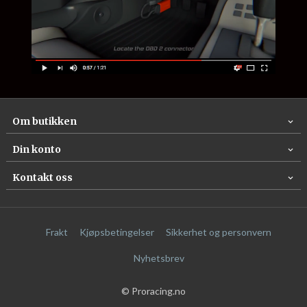
Om butikken
Din konto
Kontakt oss
Frakt
Kjøpsbetingelser
Sikkerhet og personvern
Nyhetsbrev
© Proracing.no