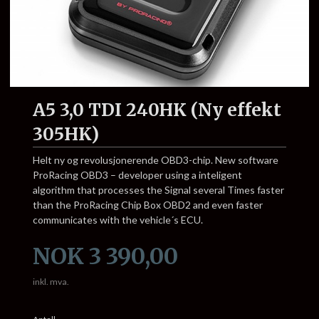
A5 3,0 TDI 240HK (Ny effekt
305HK)
Helt ny og revolusjonerende OBD3-chip. New software
ProRacing OBD3 – developer using a inteligent
algorithm that processes the Signal several Times faster
than the ProRacing Chip Box OBD2 and even faster
communicates with the vehicle´s ECU.
Pris
NOK
3 390,00
inkl. mva.