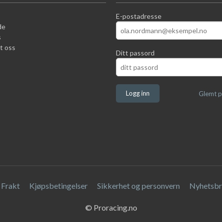
E-postadresse
de
s
t oss
Ditt passord
Glemt p
Frakt
Kjøpsbetingelser
Sikkerhet og personvern
Nyhetsbr
© Proracing.no