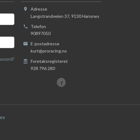
Adresse
Langstrandveien 37
,
9130
Hansnes
Telefon
90897050
E-postadresse
kurt@proracing.no
assord?
Foretaksregisteret
928 796 280
ev