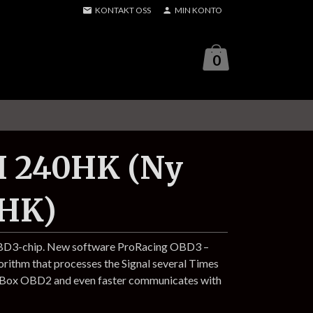
KONTAKT OSS
MIN KONTO
0
DI 240HK (Ny
9HK)
OBD3-chip. New software ProRacing OBD3 –
gorithm that processes the Signal several Times
p Box OBD2 and even faster communicates with