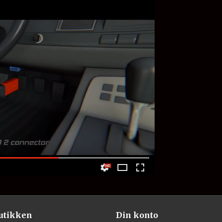
utikken
Din konto