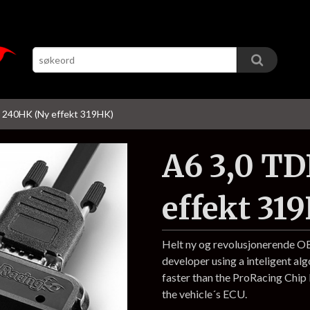
I 240HK (Ny effekt 319HK)
A6 3,0 T
effekt 31
Helt ny og revolusjonerende 
developer using a inteligent al
faster than the ProRacing Chi
the vehicle´s ECU.