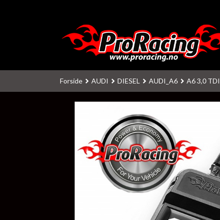
Gå
til
innholdet
Forside
AUDI
DIESEL
AUDI_A6
A6 3,0 TD