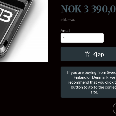
Pris
NOK
3 390,
inkl. mva.
Antall
Kjøp
If you are buying from Swed
Finland or Denmark, we
recommend that you click t
button to go to the corre
site.