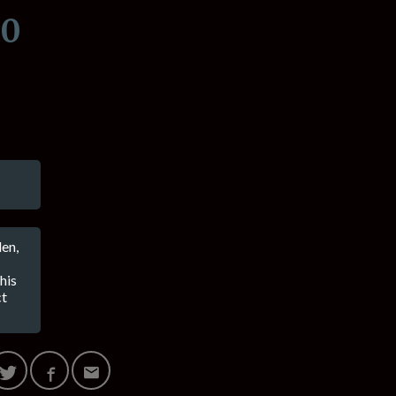
00
en,
his
ct