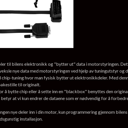
 til bilens elektronikk og "bytter ut" data i motorstyringen. Dett
veksle nye data med motorstyringen ved hjelp av tuningutstyr og 
l chip-tuning hvor man fysisk bytter ut elektronikkdeler. Med denne
estille til originalt.
r å bytte chip eller å sette inn en "blackbox" benyttes den origi
 betyr at vi kun endrer de dataene som er nødvendig for å forbedre y
, ingen nye deler inn i din motor, kun programmering gjennom bile
adsgunstig installasjon.