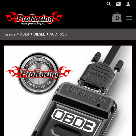
Gå
til
innholdet
0
Forside
AUDI
DIESEL
AUDI_SQ5