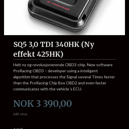
SQ5 3,0 TDI 340HK (Ny
effekt 425HK)
Helt ny og revolusjonerende OBD3-chip. New software
ProRacing OBD3 – developer using a inteligent
algorithm that processes the Signal several Times faster
than the ProRacing Chip Box OBD2 and even faster
communicates with the vehicle´s ECU.
Pris
NOK
3 390,00
inkl. mva.