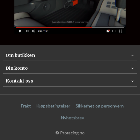
Om butikken
Din konto
Kontakt oss
Frakt
Kjøpsbetingelser
Sikkerhet og personvern
Nyhetsbrev
© Proracing.no